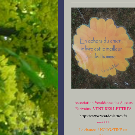
Association Vendéenne des Auteurs
VENT DES LETTRES
Ecrivains
https://www.ventdeslettres.fr/
******
La chance ! NOUGATINE est