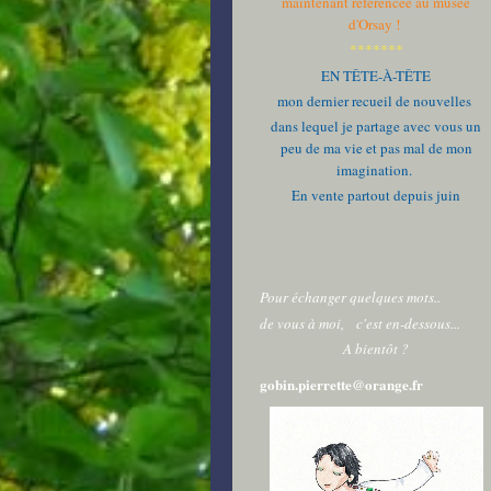
maintenant référencée au musée
d'Orsay !
*******
EN TÊTE-À-TÊTE
mon dernier recueil de nouvelles
dans lequel je partage avec vous un
peu de ma vie et pas mal de mon
imagination.
En vente partout depuis juin
Pour échanger quelques mots..
de vous à moi,
c'est en-dessous...
A bientôt ?
gobin.pierrette@orange.fr