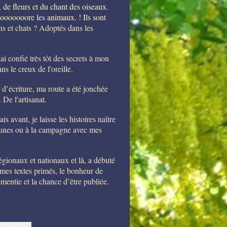
, de fleurs et du chant des oiseaux.
dooooooore les animaux. ! Ils sont
ns et chats ? Adoptés dans les
ai confié très tôt des secrets à mon
s le creux de l'oreille.
d’écriture, ma route a été jonchée
 De l'artisanat.
 avant, je laisse les histoires naître
dunes ou à la campagne avec mes
égionaux et nationaux et là, a débuté
r mes textes primés, le bonheur de
émentie et la chance d’être publiée.