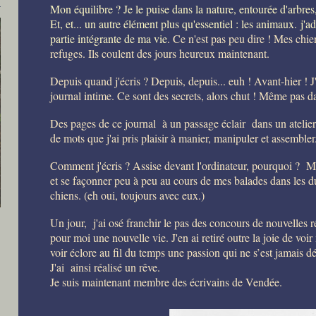
Mon équilibre ? Je le puise dans la nature, entourée d'arbres
Et, et... un autre élément plus qu'essentiel : les animaux.
j'a
partie intégrante de ma vie
. Ce n'est pas peu dire ! Mes chie
refuges. Ils coulent des jours heureux maintenant.
Depuis quand j'écris ? Depuis, depuis... euh ! Avant-hier ! J'
journal intime. Ce sont des secrets, alors chut ! Même pas dan
Des pages de ce journal à un passage éclair dans un atelier 
de mots que j'ai pris plaisir à manier, manipuler et assembler.
Comment j'écris ? Assise devant l'ordinateur, pourquoi ? Mais
et se façonner peu à peu au cours de mes balades dans les 
chiens. (eh oui, toujours avec eux.)
Un jour, j'ai osé franchir le pas des concours de nouvelles r
pour moi une nouvelle vie. J'en ai retiré outre la joie de voi
voir éclore au fil du temps une passion qui ne s’est jamais d
J'ai ainsi réalisé un rêve.
Je suis maintenant membre des écrivains de Vendée.